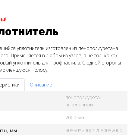
ны!
лотнитель
щийся уплотнитель изготовлен из пенополиуретана
ого. Применяется в любом из узлов, а не только как
овый уплотнитель для профнастила. С одной стороны
моклеящуюся полосу.
еристики
Описание
в
пенополиуретан
вспененный.
2000 мм.
иты, мм
30*50*2000/ 20*40*2000