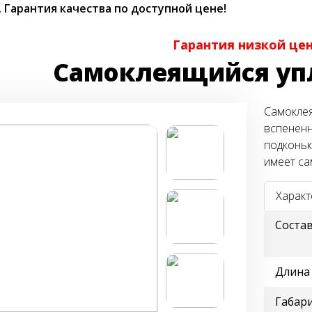
.
Гарантия качества по доступной цене!
Гарантия низкой це
Cамоклеящийся уп
Cамоклея
вспененн
подконьк
имеет са
Характ
Соста
Длина
Габар