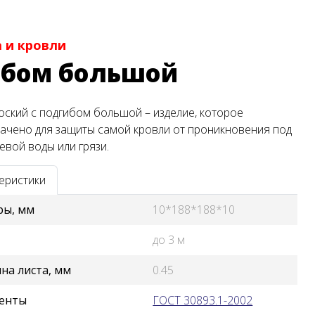
 и кровли
ибом большой
оский с подгибом большой – изделие, которое
ачено для защиты самой кровли от проникновения под
евой воды или грязи.
еристики
ры, мм
10*188*188*10
до 3 м
на листа, мм
0.45
енты
ГОСТ 30893.1-2002