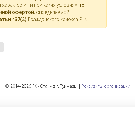
характер и ни при каких условиях
не
ичной офертой
, определяемой
атьи 437(2)
Гражданского кодекса РФ.
© 2014-2026 ГК «Стан» в г. Туймазы |
Реквизиты организации