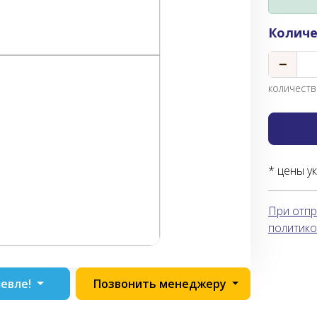
Количе
−
количество
* цены у
При отпр
политико
евле!
Позвонить менеджеру